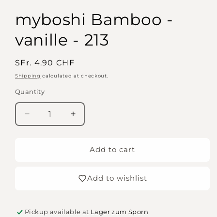
myboshi Bamboo -
vanille - 213
Regular
SFr. 4.90 CHF
price
Shipping
calculated at checkout.
Quantity
Quantity
Decrease
Increase
quantity
quantity
for
for
myboshi
myboshi
Add to cart
Bamboo
Bamboo
-
-
Add to wishlist
vanille
vanille
-
-
213
213
Pickup available at
Lager zum Sporn