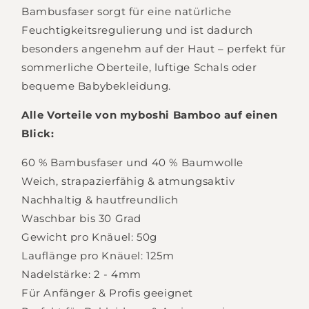
Bambusfaser sorgt für eine natürliche
Feuchtigkeitsregulierung und ist dadurch
besonders angenehm auf der Haut – perfekt für
sommerliche Oberteile, luftige Schals oder
bequeme Babybekleidung.
Login required
Alle Vorteile von myboshi Bamboo auf einen
Blick:
Log in to your account to add products to
your wishlist and view your previously saved
60 % Bambusfaser und 40 % Baumwolle
items.
Weich, strapazierfähig & atmungsaktiv
Nachhaltig & hautfreundlich
Login
Waschbar bis 30 Grad
Gewicht pro Knäuel: 50g
Lauflänge pro Knäuel: 125m
Nadelstärke: 2 - 4mm
Für Anfänger & Profis geeignet