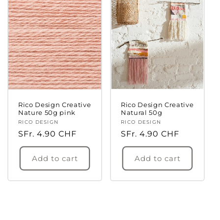
Rico Design Creative
Rico Design Creative
Nature 50g pink
Natural 50g
Vendor:
RICO DESIGN
Vendor:
RICO DESIGN
Login required
Regular
SFr. 4.90 CHF
Regular
SFr. 4.90 CHF
price
price
Log in to your account to add products to
Add to cart
Add to cart
your wishlist and view your previously saved
items.
Login