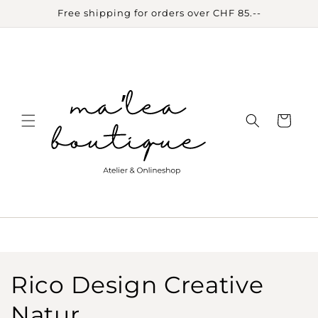
Skip to
Free shipping for orders over CHF 85.--
content
Cart
C
Rico Design Creative
o
Natur