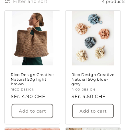
Filter and sort
4 products
Rico Design Creative
Rico Design Creative
Natural 50g light
Natural 50g blue-
brown
grey
Vendor:
RICO DESIGN
Vendor:
RICO DESIGN
Regular
SFr. 4.90 CHF
Regular
SFr. 4.50 CHF
price
price
Add to cart
Add to cart