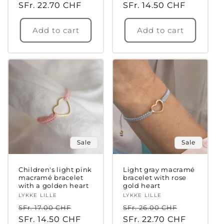
price
SFr. 22.70 CHF
price
price
SFr. 14.50 CHF
price
Add to cart
Add to cart
Sale
Sale
Children's light pink
Light gray macramé
macramé bracelet
bracelet with rose
with a golden heart
gold heart
Vendor:
LYKKE LILLE
Vendor:
LYKKE LILLE
Regular
Sale
Regular
Sale
SFr. 17.00 CHF
SFr. 26.00 CHF
price
SFr. 14.50 CHF
price
price
SFr. 22.70 CHF
price