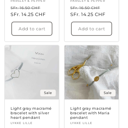
Vendor:
PARSLEY & PEPPER
Vendor:
PARSLEY & PEPPER
Regular
Sale
Regular
Sale
SFr. 16.50 CHF
SFr. 16.50 CHF
price
SFr. 14.25 CHF
price
price
SFr. 14.25 CHF
price
Add to cart
Add to cart
Sale
Sale
Light gray macramé
Light gray macramé
Login required
bracelet with silver
bracelet with Maria
heart pendant
pendant
Log in to your account to add products to
Vendor:
LYKKE LILLE
Vendor:
LYKKE LILLE