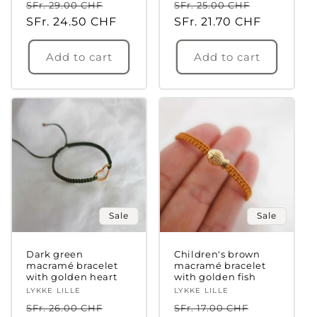
Regular
Sale
Regular
Sale
SFr. 29.00 CHF
SFr. 25.00 CHF
your wishlist and view your previously saved
price
SFr. 24.50 CHF
price
price
SFr. 21.70 CHF
price
items.
Login
Add to cart
Add to cart
Sale
Sale
Dark green
Children's brown
macramé bracelet
macramé bracelet
with golden heart
with golden fish
Vendor:
LYKKE LILLE
Vendor:
LYKKE LILLE
Regular
Sale
Regular
Sale
SFr. 26.00 CHF
SFr. 17.00 CHF