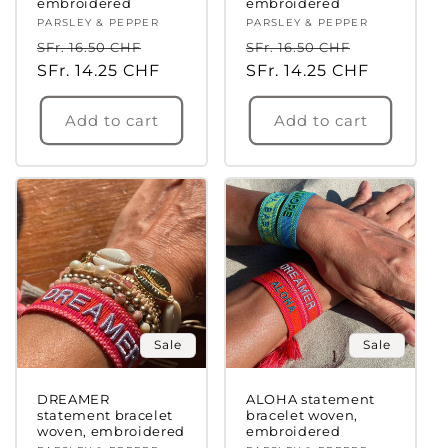
embroidered
embroidered
Vendor:
PARSLEY & PEPPER
Vendor:
PARSLEY & PEPPER
Regular
Sale
Regular
Sale
SFr. 16.50 CHF
SFr. 16.50 CHF
price
SFr. 14.25 CHF
price
price
SFr. 14.25 CHF
price
Add to cart
Add to cart
Sale
Sale
DREAMER
ALOHA statement
statement bracelet
bracelet woven,
woven, embroidered
embroidered