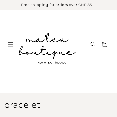
Skip to
Free shipping for orders over CHF 85.--
content
Cart
C
bracelet
o