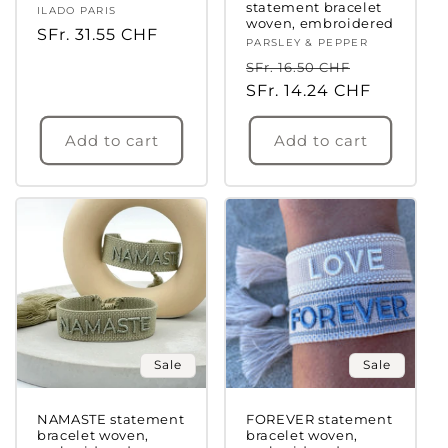
statement bracelet
Vendor:
ILADO PARIS
woven, embroidered
Regular
SFr. 31.55 CHF
Vendor:
PARSLEY & PEPPER
price
Regular
Sale
SFr. 16.50 CHF
price
SFr. 14.24 CHF
price
Add to cart
Add to cart
Sale
Sale
NAMASTE statement
FOREVER statement
bracelet woven,
bracelet woven,