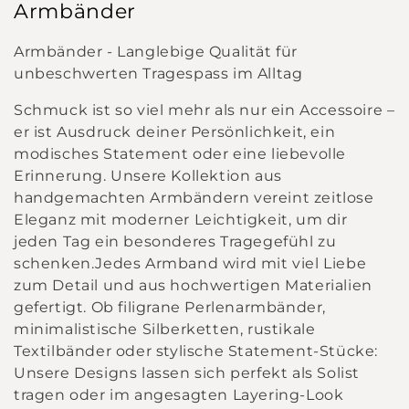
Armbänder
l
Armbänder - Langlebige Qualität für
l
unbeschwerten Tragespass im Alltag
e
Schmuck ist so viel mehr als nur ein Accessoire –
er ist Ausdruck deiner Persönlichkeit, ein
c
modisches Statement oder eine liebevolle
Erinnerung. Unsere Kollektion aus
t
handgemachten Armbändern vereint zeitlose
i
Eleganz mit moderner Leichtigkeit, um dir
jeden Tag ein besonderes Tragegefühl zu
o
schenken.Jedes Armband wird mit viel Liebe
zum Detail und aus hochwertigen Materialien
n
gefertigt. Ob filigrane Perlenarmbänder,
minimalistische Silberketten, rustikale
:
Textilbänder oder stylische Statement-Stücke:
Unsere Designs lassen sich perfekt als Solist
tragen oder im angesagten Layering-Look