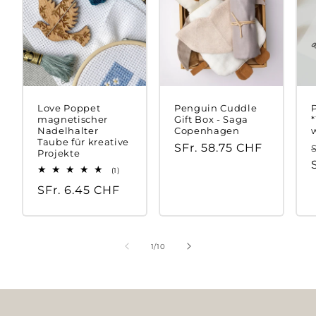
Love Poppet
Penguin Cuddle
magnetischer
Gift Box - Saga
Nadelhalter
Copenhagen
Taube für kreative
Regular
SFr. 58.75 CHF
Projekte
price
1
(1)
total
Regular
SFr. 6.45 CHF
reviews
price
of
1
/
10