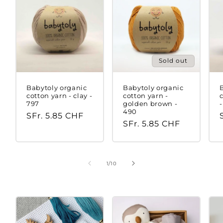
Sold out
Babytoly organic
Babytoly organic
cotton yarn - clay -
cotton yarn -
797
golden brown -
490
Regular
SFr. 5.85 CHF
Regular
SFr. 5.85 CHF
price
price
of
1
/
10