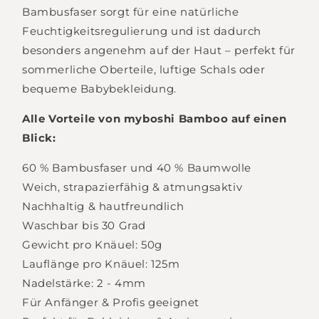
Bambusfaser sorgt für eine natürliche
Feuchtigkeitsregulierung und ist dadurch
besonders angenehm auf der Haut – perfekt für
sommerliche Oberteile, luftige Schals oder
bequeme Babybekleidung.
Login required
Alle Vorteile von myboshi Bamboo auf einen
Blick:
Log in to your account to add products to
your wishlist and view your previously saved
60 % Bambusfaser und 40 % Baumwolle
items.
Weich, strapazierfähig & atmungsaktiv
Nachhaltig & hautfreundlich
Login
Waschbar bis 30 Grad
Gewicht pro Knäuel: 50g
Lauflänge pro Knäuel: 125m
Nadelstärke: 2 - 4mm
Für Anfänger & Profis geeignet