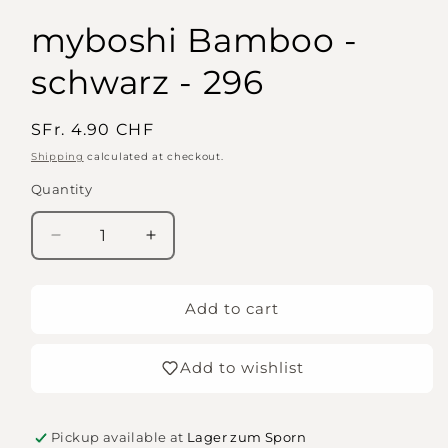
myboshi Bamboo -
schwarz - 296
Regular
SFr. 4.90 CHF
price
Shipping
calculated at checkout.
Quantity
Quantity
Decrease
Increase
quantity
quantity
for
for
myboshi
myboshi
Add to cart
Bamboo
Bamboo
-
-
Add to wishlist
schwarz
schwarz
-
-
296
296
Pickup available at
Lager zum Sporn